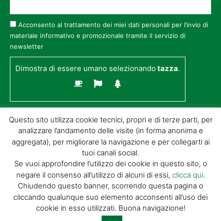
Acconsento al trattamento dei miei dati personali per l’invio di
materiale informativo e promozionale tramite il servizio di
newsletter
Dimostra di essere umano selezionando
tazza
.
Questo sito utilizza cookie tecnici, propri e di terze parti, per
analizzare l’andamento delle visite (in forma anonima e
aggregata), per migliorare la navigazione e per collegarti ai
tuoi canali social.
Se vuoi approfondire l’utilizzo dei cookie in questo sito, o
negare il consenso all’utilizzo di alcuni di essi,
clicca qui
.
© GIORGIO TESI EDITRICE S.R.L. | P.IVA
Chiudendo questo banner, scorrendo questa pagina o
01732650476 | VIA DI BADIA 14 – 51100 LOC.
cliccando qualunque suo elemento acconsenti all’uso dei
BOTTEGONE (PISTOIA) |
POWERED BY
ALLYMIND
cookie in esso utilizzati. Buona navigazione!
Privacy Policy
|
Cookie Policy
|
Condizioni