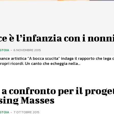
e è l’infanzia con i nonn
ISTOIA
-
6 NOVEMBRE 2015
ance artistica “A bocca scucita” indaga il rapporto che lega 
donne ai propri ricordi. Un canto che echeggia nella...
 a confronto per il proge
sing Masses
ISTOIA
-
7 OTTOBRE 2015