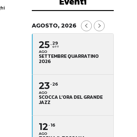
Eventi
ghi
AGOSTO, 2026
25
29
OTT
AGO
SETTEMBRE QUARRATINO
2026
23
26
AGO
SCOCCA L’ORA DEL GRANDE
JAZZ
12
16
AGO