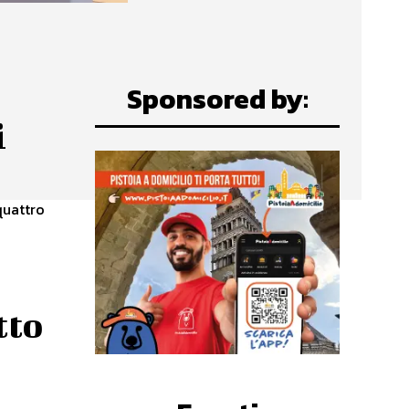
Sponsored by:
i
quattro
tto