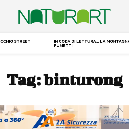
NOCCHIO STREET
IN CODA DI LETTURA… LA MONTAGN
FUMETTI
Tag:
binturong