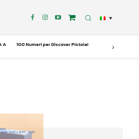
A A
100 Numeri per Discover Pistoia!