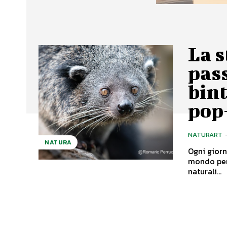
La s
pass
bin
pop
NATURART
NATURA
Ogni giorn
mondo per
naturali...