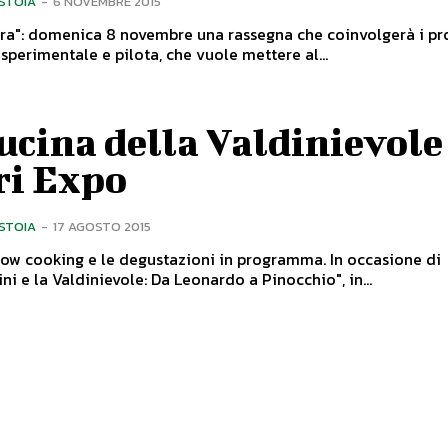
ISTOIA
-
6 NOVEMBRE 2015
erra": domenica 8 novembre una rassegna che coinvolgerà i pr
sperimentale e pilota, che vuole mettere al...
ucina della Valdinievole
ri Expo
ISTOIA
-
17 AGOSTO 2015
w cooking e le degustazioni in programma. In occasione di
ni e la Valdinievole: Da Leonardo a Pinocchio", in...