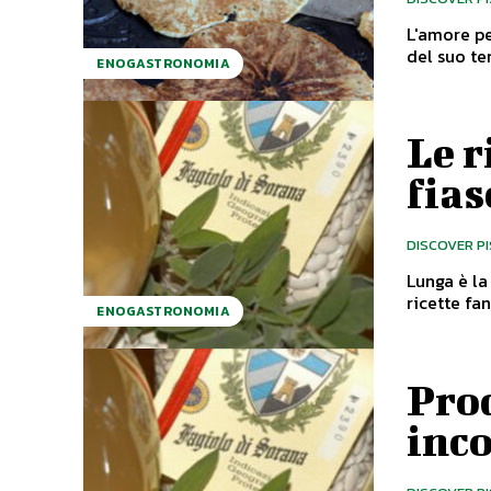
L'amore pe
ENOGASTRONOMIA
Le r
fias
DISCOVER P
Lunga è la 
ricette fan
ENOGASTRONOMIA
Prod
inco