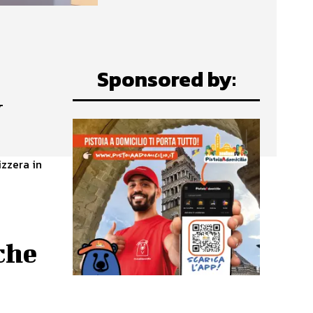
Sponsored by:
y
izzera in
che