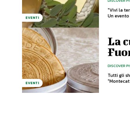
DISCOVER P
"Vivi la t
Un evento 
EVENTI
La c
Fuo
DISCOVER P
Tutti gli sho
"Montecati
EVENTI