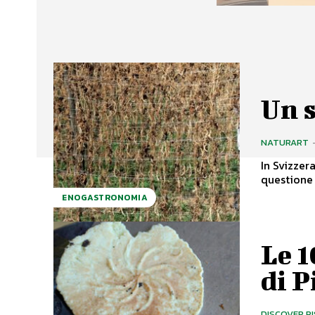
Un s
NATURART
In Svizzer
questione 
ENOGASTRONOMIA
Le 
di P
DISCOVER P