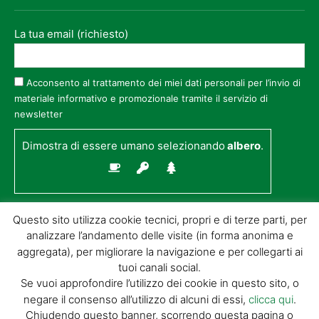
La tua email (richiesto)
Acconsento al trattamento dei miei dati personali per l’invio di
materiale informativo e promozionale tramite il servizio di
newsletter
Dimostra di essere umano selezionando
albero
.
Questo sito utilizza cookie tecnici, propri e di terze parti, per
analizzare l’andamento delle visite (in forma anonima e
aggregata), per migliorare la navigazione e per collegarti ai
tuoi canali social.
Se vuoi approfondire l’utilizzo dei cookie in questo sito, o
negare il consenso all’utilizzo di alcuni di essi,
clicca qui
.
© GIORGIO TESI EDITRICE S.R.L. | P.IVA
Chiudendo questo banner, scorrendo questa pagina o