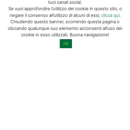
tuoi canali social.
La tua email (richiesto)
Se vuoi approfondire l’utilizzo dei cookie in questo sito, o
negare il consenso all’utilizzo di alcuni di essi,
clicca qui
.
Chiudendo questo banner, scorrendo questa pagina o
Acconsento al trattamento dei miei dati personali per l’invio di
cliccando qualunque suo elemento acconsenti all’uso dei
materiale informativo e promozionale tramite il servizio di
cookie in esso utilizzati. Buona navigazione!
newsletter
OK
Dimostra di essere umano selezionando
bandiera
.
© GIORGIO TESI EDITRICE S.R.L. | P.IVA
01732650476 | VIA DI BADIA 14 – 51100 LOC.
BOTTEGONE (PISTOIA) |
POWERED BY