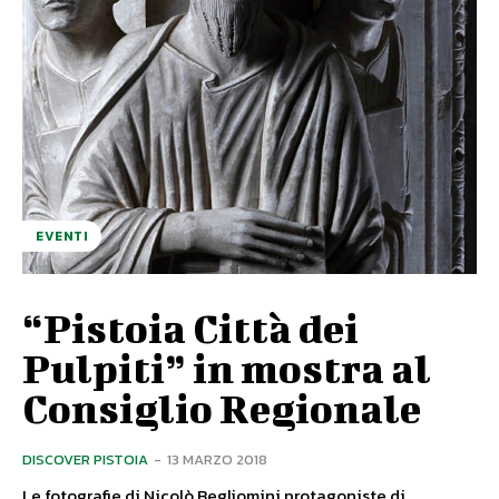
EVENTI
“Pistoia Città dei
Pulpiti” in mostra al
Consiglio Regionale
DISCOVER PISTOIA
-
13 MARZO 2018
Le fotografie di Nicolò Begliomini protagoniste di