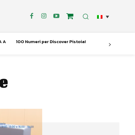
A A
100 Numeri per Discover Pistoia!
e