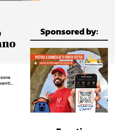
Sponsored by:
o
ano
rsone
d eventi...