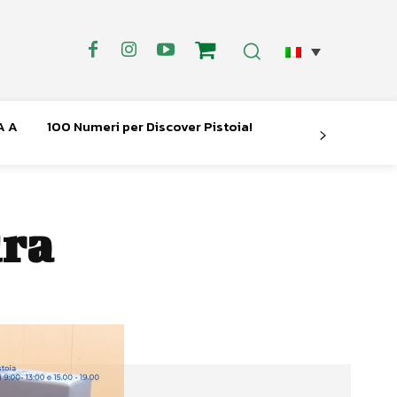
A A
100 Numeri per Discover Pistoia!
ura