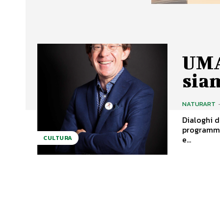
UMA
sia
NATURART
Dialoghi d
programma 
e...
CULTURA