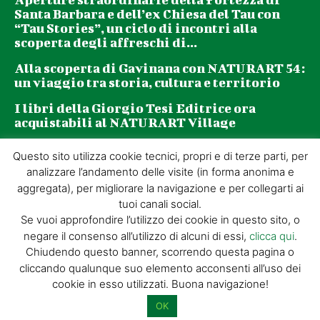
Santa Barbara e dell’ex Chiesa del Tau con
“Tau Stories”, un ciclo di incontri alla
scoperta degli affreschi di...
Alla scoperta di Gavinana con NATURART 54:
un viaggio tra storia, cultura e territorio
I libri della Giorgio Tesi Editrice ora
acquistabili al NATURART Village
Questo sito utilizza cookie tecnici, propri e di terze parti, per
Newsletter
analizzare l’andamento delle visite (in forma anonima e
aggregata), per migliorare la navigazione e per collegarti ai
tuoi canali social.
La tua email (richiesto)
Se vuoi approfondire l’utilizzo dei cookie in questo sito, o
negare il consenso all’utilizzo di alcuni di essi,
clicca qui
.
Chiudendo questo banner, scorrendo questa pagina o
Acconsento al trattamento dei miei dati personali per l’invio di
cliccando qualunque suo elemento acconsenti all’uso dei
materiale informativo e promozionale tramite il servizio di
cookie in esso utilizzati. Buona navigazione!
newsletter
OK