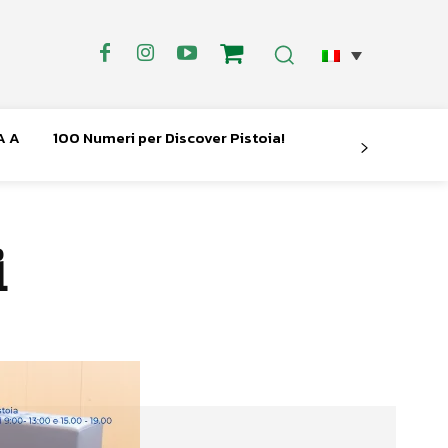
A A
100 Numeri per Discover Pistoia!
i