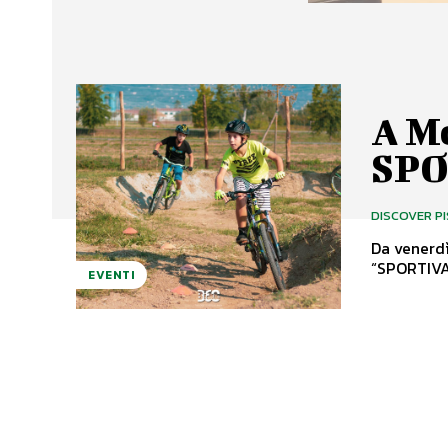
A M
SPO
DISCOVER P
Da venerd
“SPORTIVA”
EVENTI