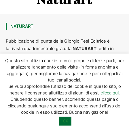
NATURART
Pubblicazione di punta della Giorgio Tesi Editrice è
la rivista quadrimestrale gratuita
NATURART
, edita in
italiano e inglese dal 2010 con l’intento di valorizzare in
Questo sito utilizza cookie tecnici, propri e di terze parti, per
Italia e all’estero le eccellenze e i tesori custoditi
analizzare l’andamento delle visite (in forma anonima e
da Pistoia e dalla sua provincia.
aggregata), per migliorare la navigazione e per collegarti ai
tuoi canali social.
Se vuoi approfondire l’utilizzo dei cookie in questo sito, o
Sfoglia Naturart
negare il consenso all’utilizzo di alcuni di essi,
clicca qui
.
Chiudendo questo banner, scorrendo questa pagina o
cliccando qualunque suo elemento acconsenti all’uso dei
cookie in esso utilizzati. Buona navigazione!
OK