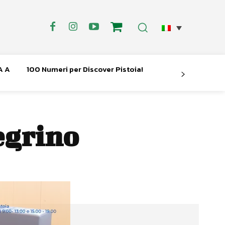
A A
100 Numeri per Discover Pistoia!
egrino