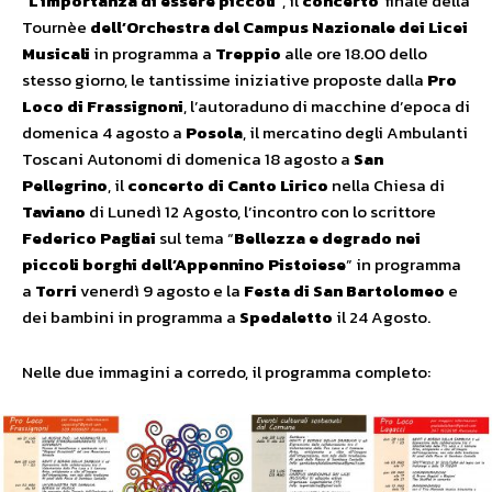
“L’importanza di essere piccoli”
, il
concerto
finale della
Tournèe
dell’Orchestra del Campus Nazionale dei Licei
Musicali
in programma a
Treppio
alle ore 18.00 dello
stesso giorno, le tantissime iniziative proposte dalla
Pro
Loco di Frassignoni
, l’autoraduno di macchine d’epoca di
domenica 4 agosto a
Posola
, il mercatino degli Ambulanti
Toscani Autonomi di domenica 18 agosto a
San
Pellegrino
, il
concerto di Canto Lirico
nella Chiesa di
Taviano
di Lunedì 12 Agosto, l’incontro con lo scrittore
Federico Pagliai
sul tema “
Bellezza e degrado nei
piccoli borghi dell’Appennino Pistoiese
” in programma
a
Torri
venerdì 9 agosto e la
Festa di San Bartolomeo
e
dei bambini in programma a
Spedaletto
il 24 Agosto.
Nelle due immagini a corredo, il programma completo: