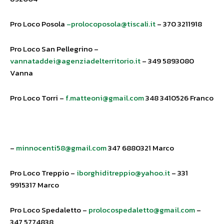
Pro Loco Posola
–prolocoposola@tiscali.it
– 370 3211918
Pro Loco San Pellegrino –
vannataddei@agenziadelterritorio.it
– 349 5893080
Vanna
Pro Loco Torri –
f.matteoni@gmail.com
348 3410526 Franco
–
minnocenti58@gmail.com
347 6880321 Marco
Pro Loco Treppio –
iborghiditreppio@yahoo.it
– 331
9915317 Marco
Pro Loco Spedaletto –
prolocospedaletto@gmail.com
–
347 5774838