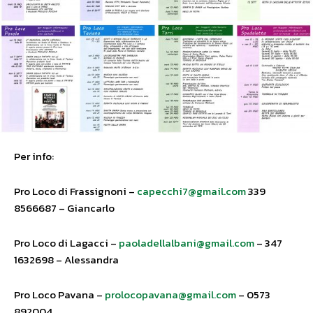
Per info:
Pro Loco di Frassignoni –
capecchi7@gmail.com
339
8566687 – Giancarlo
Pro Loco di Lagacci –
paoladellalbani@gmail.com
– 347
1632698 – Alessandra
Pro Loco Pavana –
prolocopavana@gmail.com
– 0573
892004