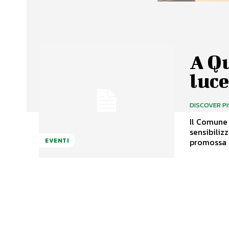
A Q
luc
DISCOVER P
Il Comune 
sensibilizz
promossa d
EVENTI