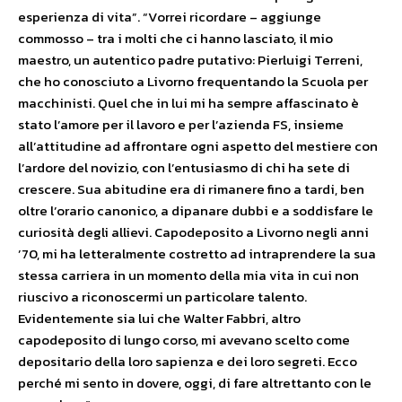
esperienza di vita”. “Vorrei ricordare – aggiunge
commosso – tra i molti che ci hanno lasciato, il mio
maestro, un autentico padre putativo: Pierluigi Terreni,
che ho conosciuto a Livorno frequentando la Scuola per
macchinisti. Quel che in lui mi ha sempre affascinato è
stato l’amore per il lavoro e per l’azienda FS, insieme
all’attitudine ad affrontare ogni aspetto del mestiere con
l’ardore del novizio, con l’entusiasmo di chi ha sete di
crescere. Sua abitudine era di rimanere fino a tardi, ben
oltre l’orario canonico, a dipanare dubbi e a soddisfare le
curiosità degli allievi. Capodeposito a Livorno negli anni
’70, mi ha letteralmente costretto ad intraprendere la sua
stessa carriera in un momento della mia vita in cui non
riuscivo a riconoscermi un particolare talento.
Evidentemente sia lui che Walter Fabbri, altro
capodeposito di lungo corso, mi avevano scelto come
depositario della loro sapienza e dei loro segreti. Ecco
perché mi sento in dovere, oggi, di fare altrettanto con le