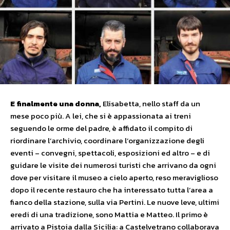
E
fi
n
alment
e
u
n
a
d
o
n
n
a,
Elisabetta, nello staff da un
mese poco più. A lei, che si è appassionata ai treni
seguendo le orme del padre, è affidato il compito di
riordinare l’archivio, coordinare l’organizzazione degli
eventi – convegni, spettacoli, esposizioni ed altro – e di
guidare le visite dei numerosi turisti che arrivano da ogni
dove per visitare il museo a cielo aperto, reso meraviglioso
dopo il recente restauro che ha interessato tutta l’area a
fianco della stazione, sulla via Pertini. Le nuove leve, ultimi
eredi di una tradizione, sono Mattia e Matteo. Il primo è
arrivato a Pistoia dalla Sicilia: a Castelvetrano collaborava