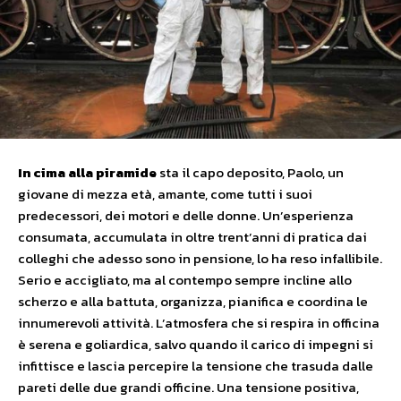
I
n
cim
a
all
a
p
irami
d
e
sta il capo deposito, Paolo, un
giovane di mezza età, amante, come tutti i suoi
predecessori, dei motori e delle donne. Un’esperienza
consumata, accumulata in oltre trent’anni di pratica dai
colleghi che adesso sono in pensione, lo ha reso infallibile.
Serio e accigliato, ma al contempo sempre incline allo
scherzo e alla battuta, organizza, pianifica e coordina le
innumerevoli attività. L’atmosfera che si respira in officina
è serena e goliardica, salvo quando il carico di impegni si
infittisce e lascia percepire la tensione che trasuda dalle
pareti delle due grandi officine. Una tensione positiva,