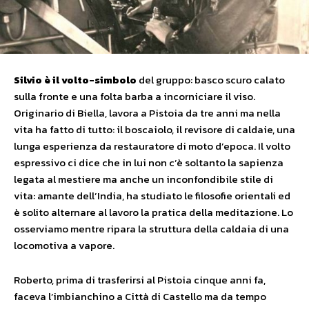
Si
l
v
i
o
è
i
l
v
o
l
to-simb
o
lo
del gruppo: basco scuro calato
sulla fronte e una folta barba a incorniciare il viso.
Originario di Biella, lavora a Pistoia da tre anni ma nella
vita ha fatto di tutto: il boscaiolo, il revisore di caldaie, una
lunga esperienza da restauratore di moto d’epoca. Il volto
espressivo ci dice che in lui non c’è soltanto la sapienza
legata al mestiere ma anche un inconfondibile stile di
vita: amante dell’India, ha studiato le filosofie orientali ed
è solito alternare al lavoro la pratica della meditazione. Lo
osserviamo mentre ripara la struttura della caldaia di una
locomotiva a vapore.
Roberto, prima di trasferirsi al Pistoia cinque anni fa,
faceva l’imbianchino a Città di Castello ma da tempo