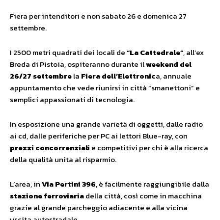
Fiera per intenditori e non sabato 26 e domenica 27
settembre.
I 2500 metri quadrati dei locali de
“La Cattedrale”
, all’ex
Breda di Pistoia, ospiteranno durante il
weekend del
26/27 settembre
la
Fiera dell’Elettronic
a, annuale
appuntamento che vede riunirsi in città “smanettoni” e
semplici appassionati di tecnologia.
In esposizione una grande varietà di oggetti, dalle radio
ai cd, dalle periferiche per PC ai lettori Blue-ray, con
prezzi concorrenziali
e competitivi per chi è alla ricerca
della qualità unita al risparmio.
L’area, in
Via Pertini 396
, è facilmente raggiungibile dalla
stazione ferroviaria
della città, così come in macchina
grazie al grande parcheggio adiacente e alla vicina
uscita autostradale.