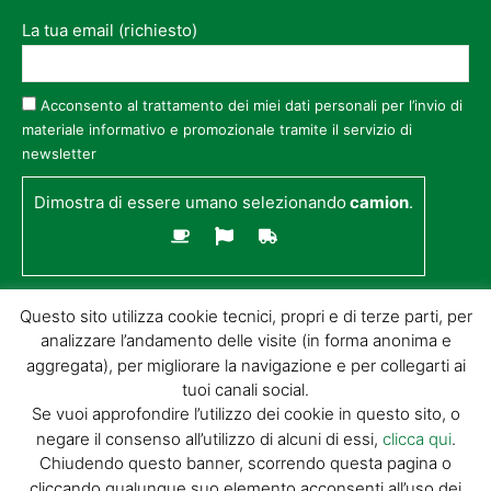
La tua email (richiesto)
Acconsento al trattamento dei miei dati personali per l’invio di
materiale informativo e promozionale tramite il servizio di
newsletter
Dimostra di essere umano selezionando
camion
.
Questo sito utilizza cookie tecnici, propri e di terze parti, per
analizzare l’andamento delle visite (in forma anonima e
aggregata), per migliorare la navigazione e per collegarti ai
tuoi canali social.
Se vuoi approfondire l’utilizzo dei cookie in questo sito, o
negare il consenso all’utilizzo di alcuni di essi,
clicca qui
.
© GIORGIO TESI EDITRICE S.R.L. | P.IVA
Chiudendo questo banner, scorrendo questa pagina o
01732650476 | VIA DI BADIA 14 – 51100 LOC.
cliccando qualunque suo elemento acconsenti all’uso dei