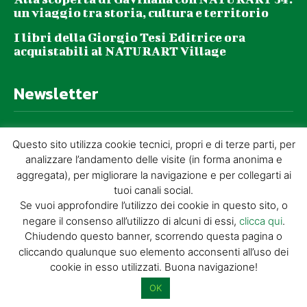
un viaggio tra storia, cultura e territorio
I libri della Giorgio Tesi Editrice ora
acquistabili al NATURART Village
Newsletter
La tua email (richiesto)
Questo sito utilizza cookie tecnici, propri e di terze parti, per
analizzare l’andamento delle visite (in forma anonima e
aggregata), per migliorare la navigazione e per collegarti ai
Acconsento al trattamento dei miei dati personali per l’invio di
tuoi canali social.
materiale informativo e promozionale tramite il servizio di
Se vuoi approfondire l’utilizzo dei cookie in questo sito, o
newsletter
negare il consenso all’utilizzo di alcuni di essi,
clicca qui
.
Chiudendo questo banner, scorrendo questa pagina o
Dimostra di essere umano selezionando
cuore
.
cliccando qualunque suo elemento acconsenti all’uso dei
cookie in esso utilizzati. Buona navigazione!
OK