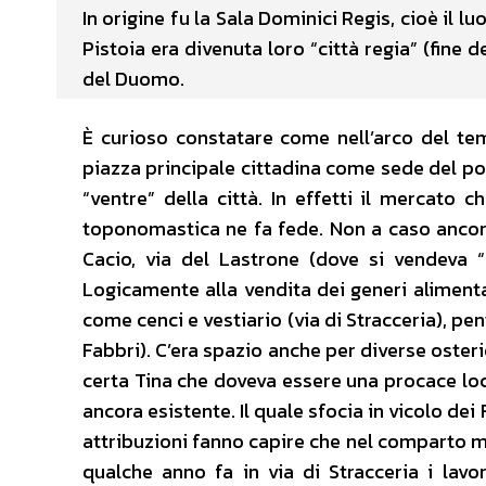
In origine fu la Sala Dominici Regis, cioè il 
Pistoia era divenuta loro “città regia” (fine 
del Duomo.
È curioso constatare come nell’arco del te
piazza principale cittadina come sede del pote
“ventre” della città. In effetti il mercato 
toponomastica ne fa fede. Non a caso ancor o
Cacio, via del Lastrone (dove si vendeva “
Logicamente alla vendita dei generi alimentar
come cenci e vestiario (via di Stracceria), pent
Fabbri). C’era spazio anche per diverse osterie
certa Tina che doveva essere una procace lo
ancora esistente. Il quale sfocia in vicolo de
attribuzioni fanno capire che nel comparto mer
qualche anno fa in via di Stracceria i lav