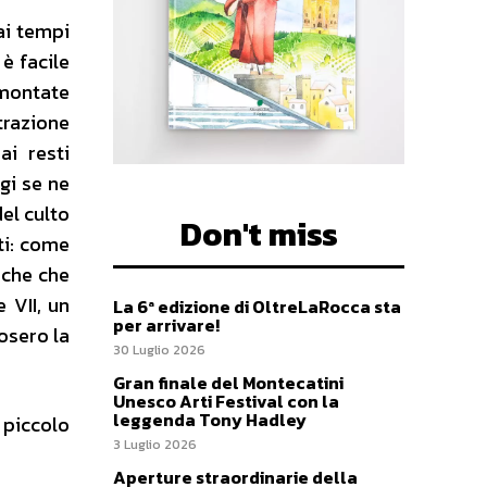
ai tempi
è facile
rmontate
trazione
ai resti
ggi se ne
del culto
Don't miss
sti: come
iche che
 VII, un
La 6ª edizione di OltreLaRocca sta
per arrivare!
posero la
30 Luglio 2026
Gran finale del Montecatini
Unesco Arti Festival con la
leggenda Tony Hadley
l piccolo
3 Luglio 2026
Aperture straordinarie della