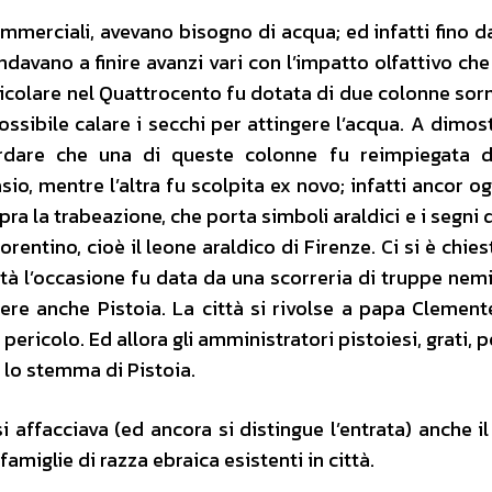
commerciali, avevano bisogno di acqua; ed infatti fino d
davano a finire avanzi vari con l’impatto olfattivo che 
rticolare nel Quattrocento fu dotata di due colonne so
ssibile calare i secchi per attingere l’acqua. A dimos
ordare che una di queste colonne fu reimpiegata d
sio, mentre l’altra fu scolpita ex novo; infatti ancor o
ra la trabeazione, che porta simboli araldici e i segni 
rentino, cioè il leone araldico di Firenze. Ci si è chie
tà l’occasione fu data da una scorreria di truppe nem
re anche Pistoia. La città si rivolse a papa Clemente
pericolo. Ed allora gli amministratori pistoiesi, grati, 
 lo stemma di Pistoia.
si affacciava (ed ancora si distingue l’entrata) anche i
amiglie di razza ebraica esistenti in città.