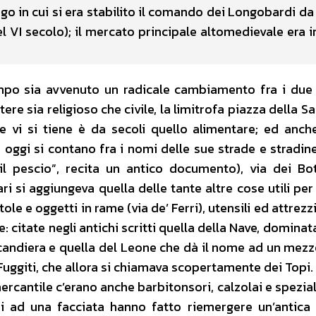
luogo in cui si era stabilito il comando dei Longobardi 
del VI secolo); il mercato principale altomedievale era 
mpo sia avvenuto un radicale cambiamento fra i due r
re sia religioso che civile, la limitrofa piazza della S
che vi si tiene è da secoli quello alimentare; ed anch
ggi si contano fra i nomi delle sue strade e stradine
il pescio”, recita un antico documento), via dei Bot
i si aggiungeva quella delle tante altre cose utili per 
ole e oggetti in rame (via de’ Ferri), utensili ed attrezzi
: citate negli antichi scritti quella della Nave, domina
candiera e quella del Leone che dà il nome ad un mezz
i Fuggiti, che allora si chiamava scopertamente dei Topi
cantile c’erano anche barbitonsori, calzolai e speziali;
ori ad una facciata hanno fatto riemergere un’antica