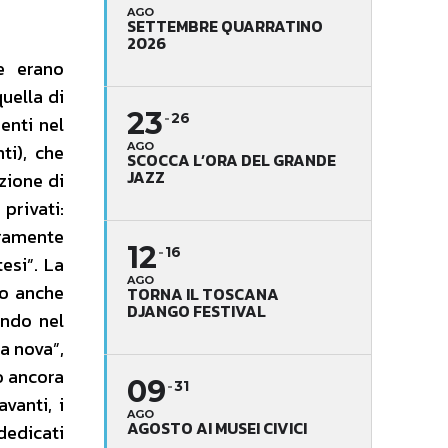
AGO
SETTEMBRE QUARRATINO
2026
me erano
uella di
23
26
enti nel
AGO
ti), che
SCOCCA L’ORA DEL GRANDE
JAZZ
zione di
privati:
eramente
12
16
esi”. La
AGO
do anche
TORNA IL TOSCANA
DJANGO FESTIVAL
ando nel
la nova”,
no ancora
09
31
vanti, i
AGO
AGOSTO AI MUSEI CIVICI
dedicati