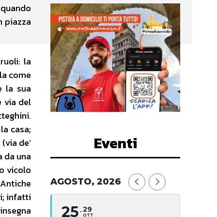
da quando
in piazza
uoli: la
ala come
e la sua
 via del
teghini.
la casa;
Eventi
 (via de’
ta da una
o vicolo
AGOSTO, 2026
. Antiche
 infatti
25
 insegna
29
OTT