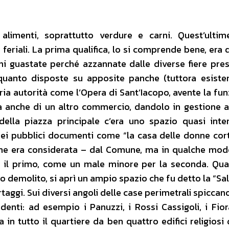
alimenti, soprattutto verdure e carni. Quest’ulti
feriali. La prima qualifica, lo si comprende bene, era q
rni guastate perché azzannate dalle diverse fiere pres
uanto disposte su apposite panche (tuttora esisten
ia autorità come l’Opera di Sant’Iacopo, avente la fun
 anche di un altro commercio, dandolo in gestione a 
 della piazza principale c’era uno spazio quasi int
ei pubblici documenti come “la casa delle donne cort
one era considerata – dal Comune, ma in qualche mo
r il primo, come un male minore per la seconda. Qu
io demolito, si aprì un ampio spazio che fu detto la “Sa
rtaggi. Sui diversi angoli delle case perimetrali spicca
enti: ad esempio i Panuzzi, i Rossi Cassigoli, i Fiora
 in tutto il quartiere da ben quattro edifici religiosi 