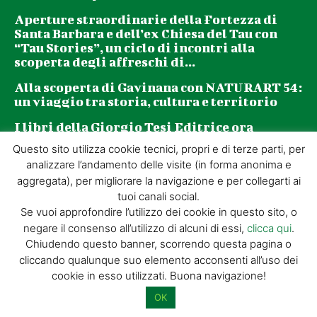
Aperture straordinarie della Fortezza di
Santa Barbara e dell’ex Chiesa del Tau con
“Tau Stories”, un ciclo di incontri alla
scoperta degli affreschi di...
Alla scoperta di Gavinana con NATURART 54:
un viaggio tra storia, cultura e territorio
I libri della Giorgio Tesi Editrice ora
acquistabili al NATURART Village
Questo sito utilizza cookie tecnici, propri e di terze parti, per
analizzare l’andamento delle visite (in forma anonima e
Newsletter
aggregata), per migliorare la navigazione e per collegarti ai
tuoi canali social.
Se vuoi approfondire l’utilizzo dei cookie in questo sito, o
La tua email (richiesto)
negare il consenso all’utilizzo di alcuni di essi,
clicca qui
.
Chiudendo questo banner, scorrendo questa pagina o
cliccando qualunque suo elemento acconsenti all’uso dei
cookie in esso utilizzati. Buona navigazione!
Acconsento al trattamento dei miei dati personali per l’invio di
materiale informativo e promozionale tramite il servizio di
OK
newsletter