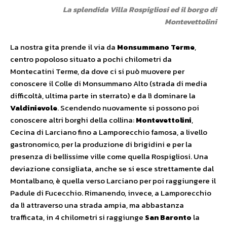
La splendida Villa Rospigliosi ed il borgo di
Montevettolini
La nostra gita prende il via da
Monsummano Terme
,
centro popoloso situato a pochi chilometri da
Montecatini Terme, da dove ci si può muovere per
conoscere il Colle di Monsummano Alto (strada di media
difficoltà, ultima parte in sterrato) e da lì dominare la
Valdinievole
. Scendendo nuovamente si possono poi
conoscere altri borghi della collina:
Montevettolini
,
Cecina di Larciano fino a Lamporecchio famosa, a livello
gastronomico, per la produzione di brigidini e per la
presenza di bellissime ville come quella Rospigliosi. Una
deviazione consigliata, anche se si esce strettamente dal
Montalbano, è quella verso Larciano per poi raggiungere il
Padule di Fucecchio. Rimanendo, invece, a Lamporecchio
da lì attraverso una strada ampia, ma abbastanza
trafficata, in 4 chilometri si raggiunge
San Baronto
la