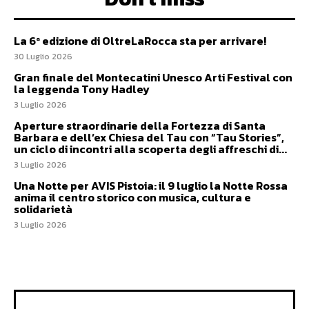
La 6ª edizione di OltreLaRocca sta per arrivare!
30 Luglio 2026
Gran finale del Montecatini Unesco Arti Festival con
la leggenda Tony Hadley
3 Luglio 2026
Aperture straordinarie della Fortezza di Santa
Barbara e dell’ex Chiesa del Tau con “Tau Stories”,
un ciclo di incontri alla scoperta degli affreschi di...
3 Luglio 2026
Una Notte per AVIS Pistoia: il 9 luglio la Notte Rossa
anima il centro storico con musica, cultura e
solidarietà
3 Luglio 2026