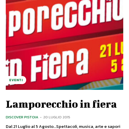
EVENTI
Lamporecchio in fiera
DISCOVER PISTOIA
-
20 LUGLIO 2015
Dal 21 Luglio al 5 Agosto...Spettacoli, musica, arte e sapori