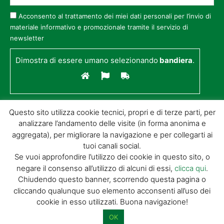
Acconsento al trattamento dei miei dati personali per l’invio di
materiale informativo e promozionale tramite il servizio di
newsletter
Dimostra di essere umano selezionando
bandiera
.
Questo sito utilizza cookie tecnici, propri e di terze parti, per
analizzare l’andamento delle visite (in forma anonima e
aggregata), per migliorare la navigazione e per collegarti ai
tuoi canali social.
Se vuoi approfondire l’utilizzo dei cookie in questo sito, o
negare il consenso all’utilizzo di alcuni di essi,
clicca qui
.
© GIORGIO TESI EDITRICE S.R.L. | P.IVA
Chiudendo questo banner, scorrendo questa pagina o
01732650476 | VIA DI BADIA 14 – 51100 LOC.
cliccando qualunque suo elemento acconsenti all’uso dei
BOTTEGONE (PISTOIA) |
POWERED BY
ALLYMIND
cookie in esso utilizzati. Buona navigazione!
Privacy Policy
|
Cookie Policy
|
Condizioni
di vendita
|
Site Map
OK