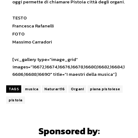
oggi permette di chiamare Pistoia città degli organi.
TESTO
Francesca Rafanelli
FOTO
Massimo Carradori
[vc_gallery type=”image_grid”
images=”16672,16674,16676,16678,16680,16682,16684,1
6686,16688,16690″ title=”I maestri della musica”]
TAGS
musica
Naturart16
Organi
piana pistoiese
pistoia
Sponsored by: