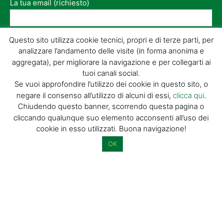
La tua email (richiesto)
Acconsento al trattamento dei miei dati personali per l’invio di
Questo sito utilizza cookie tecnici, propri e di terze parti, per
materiale informativo e promozionale tramite il servizio di
analizzare l’andamento delle visite (in forma anonima e
newsletter
aggregata), per migliorare la navigazione e per collegarti ai
tuoi canali social.
Dimostra di essere umano selezionando
casa
.
Se vuoi approfondire l’utilizzo dei cookie in questo sito, o
negare il consenso all’utilizzo di alcuni di essi,
clicca qui
.
Chiudendo questo banner, scorrendo questa pagina o
cliccando qualunque suo elemento acconsenti all’uso dei
cookie in esso utilizzati. Buona navigazione!
OK
© GIORGIO TESI EDITRICE S.R.L. | P.IVA
01732650476 | VIA DI BADIA 14 – 51100 LOC.
BOTTEGONE (PISTOIA) |
POWERED BY
ALLYMIND