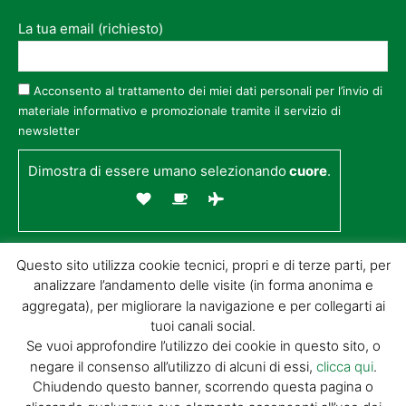
La tua email (richiesto)
Acconsento al trattamento dei miei dati personali per l’invio di
materiale informativo e promozionale tramite il servizio di
newsletter
Dimostra di essere umano selezionando
cuore
.
Questo sito utilizza cookie tecnici, propri e di terze parti, per
analizzare l’andamento delle visite (in forma anonima e
aggregata), per migliorare la navigazione e per collegarti ai
tuoi canali social.
Se vuoi approfondire l’utilizzo dei cookie in questo sito, o
negare il consenso all’utilizzo di alcuni di essi,
clicca qui
.
© GIORGIO TESI EDITRICE S.R.L. | P.IVA
Chiudendo questo banner, scorrendo questa pagina o
01732650476 | VIA DI BADIA 14 – 51100 LOC.