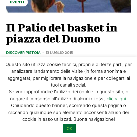
EVENTI
Il Palio del basket in
piazza del Duomo
DISCOVER PISTOIA
-
13 LUGLIO 2015
Il consueto spettacolo di colori e sport con uno scenario
Questo sito utilizza cookie tecnici, propri e di terze parti, per
unico. E' uno degli appuntamenti clou dell'estate pistoiese
analizzare l’andamento delle visite (in forma anonima e
e, per di più in questo 2015,...
aggregata), per migliorare la navigazione e per collegarti ai
tuoi canali social.
Se vuoi approfondire l’utilizzo dei cookie in questo sito, o
negare il consenso all’utilizzo di alcuni di essi,
clicca qui
.
Chiudendo questo banner, scorrendo questa pagina o
cliccando qualunque suo elemento acconsenti all’uso dei
cookie in esso utilizzati. Buona navigazione!
OK