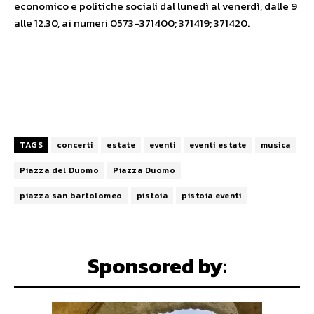
economico e politiche sociali dal lunedì al venerdì, dalle 9
alle 12.30, ai numeri 0573-371400; 371419; 371420.
TAGS
concerti
estate
eventi
eventi estate
musica
Piazza del Duomo
Piazza Duomo
piazza san bartolomeo
pistoia
pistoia eventi
Sponsored by: