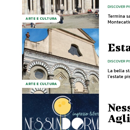
DISCOVER P
Termina sa
ARTE E CULTURA
Esta
DISCOVER P
La bella sta
l'estate pi
ARTE E CULTURA
Ness
Agl