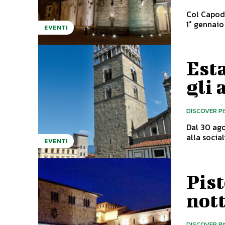
Col Capoda
EVENTI
Esta
gli
DISCOVER P
Dal 30 ago
EVENTI
Pist
not
DISCOVER P