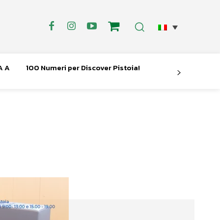
A A
100 Numeri per Discover Pistoia!