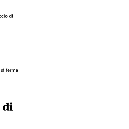
ccio di
 di