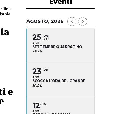
Eventi
llini:
AGOSTO, 2026
la
25
29
OTT
AGO
SETTEMBRE QUARRATINO
2026
23
26
AGO
SCOCCA L’ORA DEL GRANDE
JAZZ
i e
e
12
16
AGO