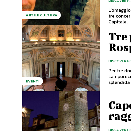
DISCOVER P
L’omaggio 
tre concerti f
ARTE E CULTURA
Capitale...
Tre 
Ros
DISCOVER P
Per tre do
Lamporecchio o
splendida 
EVENTI
Capo
ragg
DISCOVER P