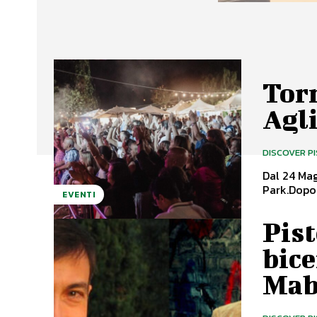
Tor
Agl
DISCOVER P
Dal 24 Mag
Park.Dopo 
EVENTI
Pist
bice
Mab