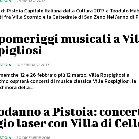
ISTOIA
-
24 MARZO 2017
di Pistoia Capitale Italiana della Cultura 2017 a Teodulo Mabe
ra Villa Scornio e la Cattedrale di San Zeno Nell'anno di Pistoia
pomeriggi musicali a Vil
pigliosi
ISTOIA
-
10 FEBBRAIO 2017
meniche, 12 e 26 febbraio più 12 marzo, Villa Rospigliosi a
spiterà concerti di musica classica Villa Rospigliosi, la
dimora della...
danno a Pistoia: concert
io laser con Villa di Cell
ISTOIA
-
30 DICEMBRE 2016