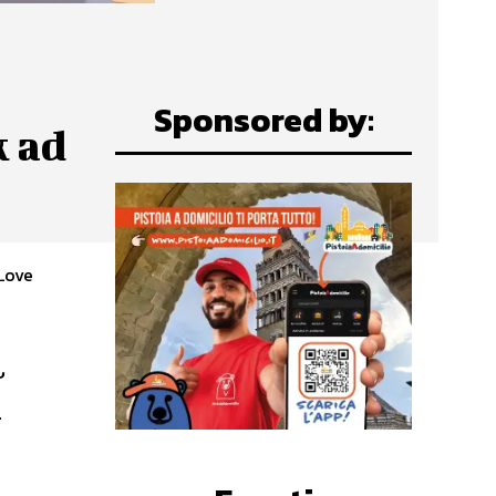
Sponsored by:
k ad
 Love
l
i