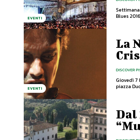
Settimana 
EVENTI
La N
Cri
DISCOVER P
Giovedì 7 
piazza Duo
EVENTI
Dal 
“Mus