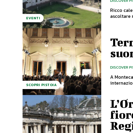
DISCOVER P
Ricco cale
EVENTI
Term
suo
DISCOVER P
A Montecat
SCOPRI PISTOIA
L’O
fior
Reg