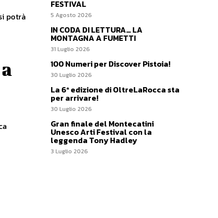
FESTIVAL
si potrà
5 Agosto 2026
IN CODA DI LETTURA… LA
MONTAGNA A FUMETTI
31 Luglio 2026
100 Numeri per Discover Pistoia!
 a
30 Luglio 2026
La 6ª edizione di OltreLaRocca sta
per arrivare!
30 Luglio 2026
Gran finale del Montecatini
ica
Unesco Arti Festival con la
leggenda Tony Hadley
3 Luglio 2026