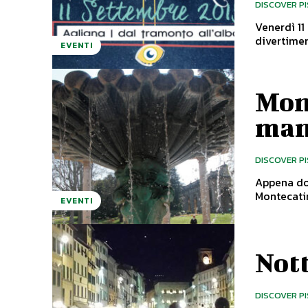
DISCOVER P
Venerdì 11
EVENTI
Mont
man
DISCOVER P
Appena dop
Montecatin
EVENTI
Not
DISCOVER P