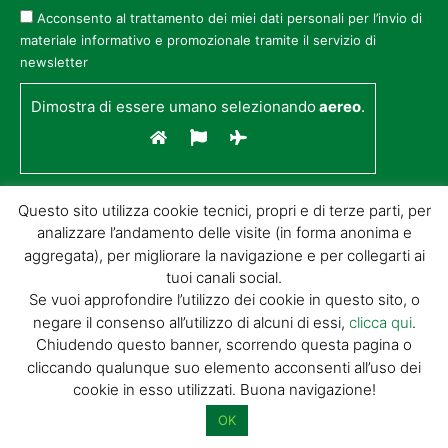
Acconsento al trattamento dei miei dati personali per l’invio di
materiale informativo e promozionale tramite il servizio di
newsletter
Dimostra di essere umano selezionando
aereo
.
Questo sito utilizza cookie tecnici, propri e di terze parti, per
analizzare l’andamento delle visite (in forma anonima e
aggregata), per migliorare la navigazione e per collegarti ai
tuoi canali social.
Se vuoi approfondire l’utilizzo dei cookie in questo sito, o
negare il consenso all’utilizzo di alcuni di essi,
clicca qui
.
© GIORGIO TESI EDITRICE S.R.L. | P.IVA
Chiudendo questo banner, scorrendo questa pagina o
01732650476 | VIA DI BADIA 14 – 51100 LOC.
cliccando qualunque suo elemento acconsenti all’uso dei
BOTTEGONE (PISTOIA) |
POWERED BY
ALLYMIND
cookie in esso utilizzati. Buona navigazione!
Privacy Policy
|
Cookie Policy
|
Condizioni
di vendita
|
Site Map
OK