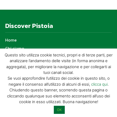
Discover Pistoia
Home
Chi siamo
Questo sito utilizza cookie tecnici, propri e di terze parti, per
Promuovi la tua attività
analizzare l’andamento delle visite (in forma anonima e
Contatti
aggregata), per migliorare la navigazione e per collegarti ai
tuoi canali social.
Se vuoi approfondire l’utilizzo dei cookie in questo sito, o
Articoli recenti
negare il consenso all’utilizzo di alcuni di essi,
clicca qui
.
Chiudendo questo banner, scorrendo questa pagina o
cliccando qualunque suo elemento acconsenti all’uso dei
SENZA FILI – PINOCCHIO STREET
cookie in esso utilizzati. Buona navigazione!
FESTIVAL
OK
IN CODA DI LETTURA… LA MONTAGNA A