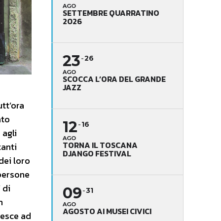
AGO
SETTEMBRE QUARRATINO
2026
23
26
AGO
SCOCCA L’ORA DEL GRANDE
JAZZ
utt’ora
ato
12
16
 agli
AGO
TORNA IL TOSCANA
tanti
DJANGO FESTIVAL
dei loro
 persone
 di
09
31
n
AGO
AGOSTO AI MUSEI CIVICI
iesce ad