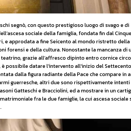
eschi segnò, con questo prestigioso luogo di svago e di
dell’ascesa sociale della famiglia, fondata fin dal Cinq
ri, e approdata a fine Seicento al mondo ristretto della
ioni forensi e della cultura. Nonostante la mancanza di 
eatrino, grazie all’affresco dipinto entro cornice circol
è possibile datare l’intervento all’inizio del Settecento.
ontata dalla figura radiante della Pace che compare in a
 armi guerresche, altri due sono rispettivamente intenti
soni Gatteschi e Bracciolini, ed a mostrare in un cartigl
atrimoniale fra le due famiglie, la cui ascesa sociale 
.