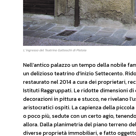
L’ingresso del Teatrino Gatteschi di Pistoia
Nell’antico palazzo un tempo della nobile famig
un delizioso teatrino d’inizio Settecento. Rid
restaurato nel 2014 a cura dei proprietari, re
Istituti Raggruppati. Le ridotte dimensioni di
decorazioni in pittura e stucco, ne rivelano l’
aristocratici ospiti. La capienza della picco
o poco più, sedute con un certo agio, tenendo
allora. Dalla planimetria del piano terreno de
diverse proprietà immobiliari, e fatto oggetto 