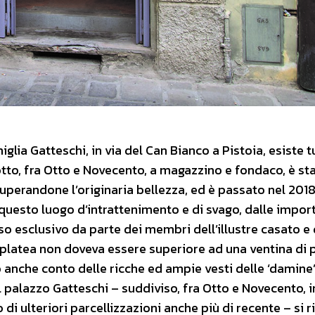
lia Gatteschi, in via del Can Bianco a Pistoia, esiste t
otto, fra Otto e Novecento, a magazzino e fondaco, è st
cuperandone l’originaria bellezza, ed è passato nel 2018
 questo luogo d’intrattenimento e di svago, dalle impor
uso esclusivo da parte dei membri dell’illustre casato e 
la platea non doveva essere superiore ad una ventina di
 anche conto delle ricche ed ampie vesti delle ‘damine’
l palazzo Gatteschi – suddiviso, fra Otto e Novecento, i
di ulteriori parcellizzazioni anche più di recente – si r