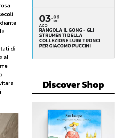
orosa
secoli
03
06
ediante
SET
AGO
RANGOLA IL GONG - GLI
la
STRUMENTI DELLA
i
COLLEZIONE LUIGI TRONCI
PER GIACOMO PUCCINI
tati di
e al
come
o
Discover Shop
vitare
i