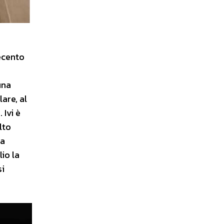
uecento
una
are, al
 Ivi è
lto
 a
io la
si