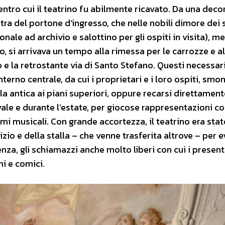
entro cui il teatrino fu abilmente ricavato. Da una dec
tra del portone d’ingresso, che nelle nobili dimore dei 
onale ad archivio e salottino per gli ospiti in visita), m
o, si arrivava un tempo alla rimessa per le carrozze e al
o e la retrostante via di Santo Stefano. Questi necessar
terno centrale, da cui i proprietari e i loro ospiti, smon
 antica ai piani superiori, oppure recarsi direttament
vale e durante l’estate, per giocose rappresentazioni 
 musicali. Con grande accortezza, il teatrino era stat
izio e della stalla – che venne trasferita altrove – per e
nza, gli schiamazzi anche molto liberi con cui i present
i e comici.