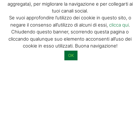
aggregata), per migliorare la navigazione e per collegarti ai
tuoi canali social.
La tua email (richiesto)
Se vuoi approfondire l’utilizzo dei cookie in questo sito, o
negare il consenso all’utilizzo di alcuni di essi,
clicca qui
.
Chiudendo questo banner, scorrendo questa pagina o
Acconsento al trattamento dei miei dati personali per l’invio di
cliccando qualunque suo elemento acconsenti all’uso dei
materiale informativo e promozionale tramite il servizio di
cookie in esso utilizzati. Buona navigazione!
newsletter
OK
Dimostra di essere umano selezionando
camion
.
© GIORGIO TESI EDITRICE S.R.L. | P.IVA
01732650476 | VIA DI BADIA 14 – 51100 LOC.