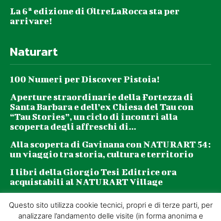
La 6ª edizione di OltreLaRocca sta per
arrivare!
Naturart
100 Numeri per Discover Pistoia!
Aperture straordinarie della Fortezza di
Santa Barbara e dell’ex Chiesa del Tau con
“Tau Stories”, un ciclo di incontri alla
scoperta degli affreschi di...
Alla scoperta di Gavinana con NATURART 54:
un viaggio tra storia, cultura e territorio
I libri della Giorgio Tesi Editrice ora
acquistabili al NATURART Village
Questo sito utilizza cookie tecnici, propri e di terze parti, per
Newsletter
analizzare l’andamento delle visite (in forma anonima e