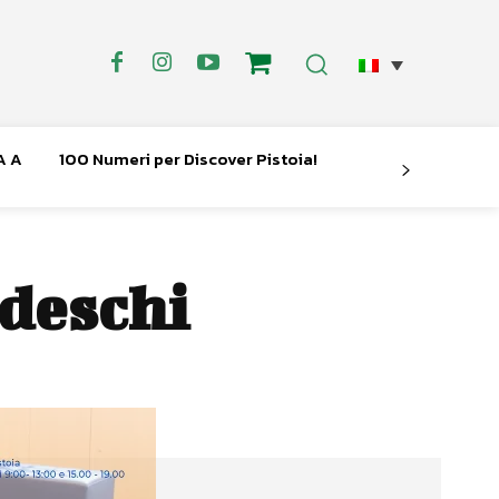
A A
100 Numeri per Discover Pistoia!
deschi