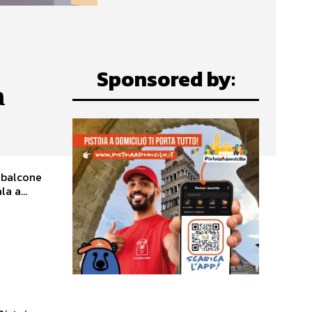
Sponsored by:
a
n balcone
 tortuosa scala a...