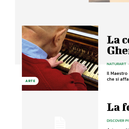
La c
Ghe
NATURART
Il Maestro
ARTE
La f
DISCOVER P