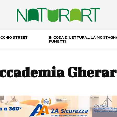
NOCCHIO STREET
IN CODA DI LETTURA… LA MONTAGN
FUMETTI
ccademia Gherar