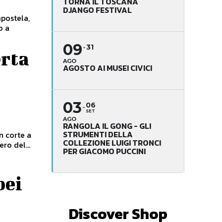
TORNA IL TOSCANA
DJANGO FESTIVAL
mpostela,
o a
09
31
rta
AGO
AGOSTO AI MUSEI CIVICI
03
06
SET
AGO
RANGOLA IL GONG - GLI
STRUMENTI DELLA
n corte a
COLLEZIONE LUIGI TRONCI
ro del...
PER GIACOMO PUCCINI
pei
Discover Shop