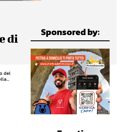
Sponsored by:
e di
io del
la...