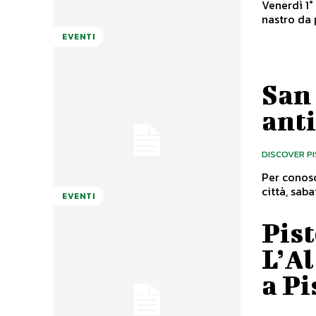
Venerdì 1°
nastro da p
EVENTI
San 
anti
DISCOVER P
Per conosc
città, saba
EVENTI
Pist
L’Al
a Pi