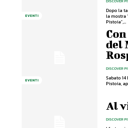
DISCOVER P
Dopo la ta
la mostra 
EVENTI
Pistoia”,...
Con
del
Ros
DISCOVER P
Sabato 14 
EVENTI
Pistoia, a
Al v
DISCOVER P