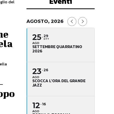
Eventi
aglio del
AGOSTO, 2026
me
25
29
OTT
ela
AGO
SETTEMBRE QUARRATINO
2026
ella
23
26
AGO
SCOCCA L’ORA DEL GRANDE
–
JAZZ
copo
12
16
AGO