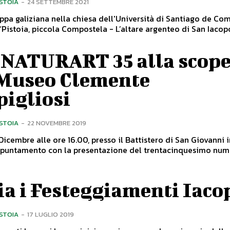
ISTOIA
-
24 SETTEMBRE 2021
ppa galiziana nella chiesa dell'Università di Santiago de Co
“Pistoia, piccola Compostela - L’altare argenteo di San Iacop
 NATURART 35 alla scope
 Museo Clemente
pigliosi
ISTOIA
-
22 NOVEMBRE 2019
Dicembre alle ore 16.00, presso il Battistero di San Giovanni i
ppuntamento con la presentazione del trentacinquesimo nume
ia i Festeggiamenti Iaco
ISTOIA
-
17 LUGLIO 2019