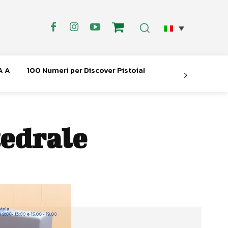
A A
100 Numeri per Discover Pistoia!
tedrale