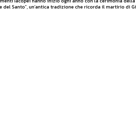
amenti Iacopei hanno inizio ogni anno con la cerimonia della
e del Santo”, un’antica tradizione che ricorda il martirio di 