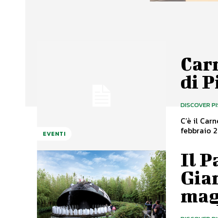
Carn
di P
DISCOVER P
C’è il Car
febbraio 2
EVENTI
Il P
Giar
mag