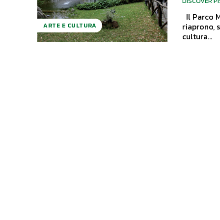
DISCOVER P
Il Parco Monumentale di Pinocchio e lo Storico Giardino Garzoni a Collodi
riaprono, 
ARTE E CULTURA
cultura...