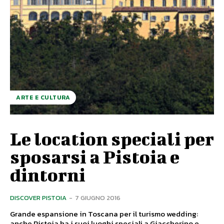
ARTE E CULTURA
Le location speciali per
sposarsi a Pistoia e
dintorni
DISCOVER PISTOIA
-
7 GIUGNO 2016
Grande espansione in Toscana per il turismo wedding:
anche Pistoia ha i suoi luoghi speciali a Giaccherino e