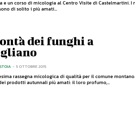
e un corso di micologia al Centro Visite di Castelmartini. I mesi
ono di solito i più amati...
ontà dei funghi a
igliano
ISTOIA
-
5 OTTOBRE 2015
sima rassegna micologica di qualità per il comune montano. I fungh
ei prodotti autunnali più amati: il loro profumo,...