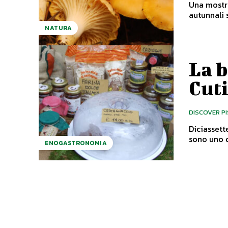
Una mostra 
autunnali s
NATURA
La b
Cut
DISCOVER P
Diciassette
sono uno d
ENOGASTRONOMIA