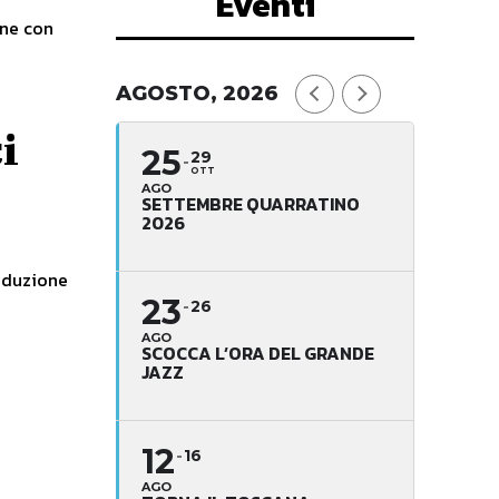
Eventi
gne con
AGOSTO, 2026
i
25
29
OTT
AGO
SETTEMBRE QUARRATINO
2026
roduzione
23
26
AGO
SCOCCA L’ORA DEL GRANDE
JAZZ
12
16
AGO