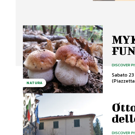
MYK
FU
DISCOVER P
Sabato 23 
(Piazzetta 
NATURA
Otto
dell
DISCOVER P