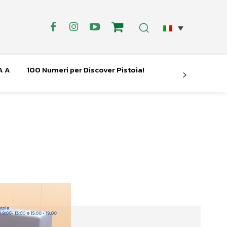
A A
100 Numeri per Discover Pistoia!