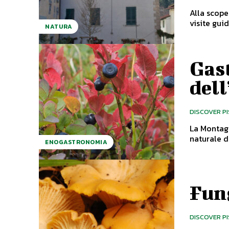
Alla scope
NATURA
Gast
del
DISCOVER P
La Montagn
ENOGASTRONOMIA
Fun
DISCOVER P