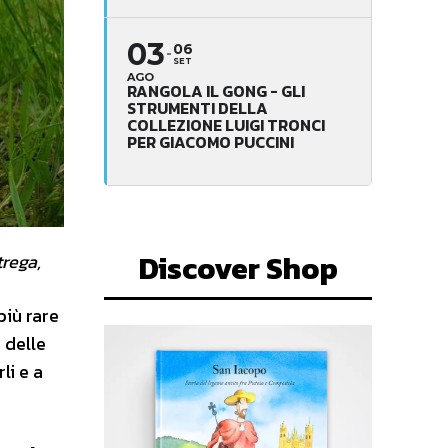
03
06
SET
AGO
RANGOLA IL GONG - GLI
STRUMENTI DELLA
COLLEZIONE LUIGI TRONCI
PER GIACOMO PUCCINI
Discover Shop
trega,
più rare
e delle
li e a