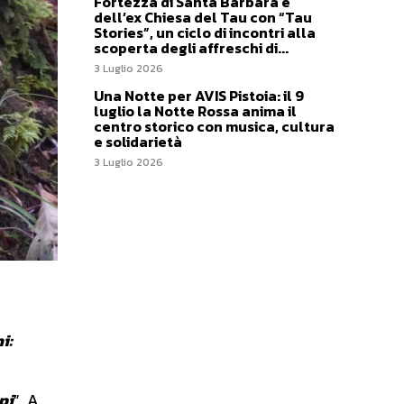
Fortezza di Santa Barbara e
dell’ex Chiesa del Tau con “Tau
Stories”, un ciclo di incontri alla
scoperta degli affreschi di...
3 Luglio 2026
Una Notte per AVIS Pistoia: il 9
luglio la Notte Rossa anima il
centro storico con musica, cultura
e solidarietà
3 Luglio 2026
i:
pi
”. A