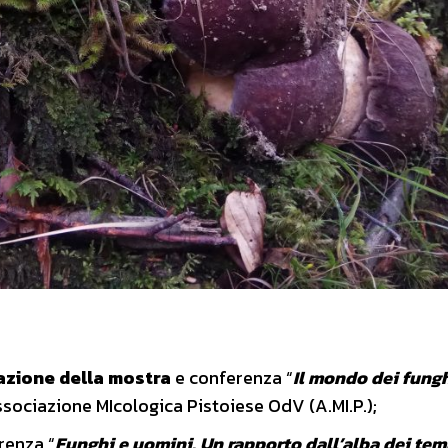
azione della mostra
e conferenza “
Il mondo dei fungh
Associazione MIcologica Pistoiese OdV (A.MI.P.);
renza “
Funghi e uomini. Un rapporto dall’alba dei tem