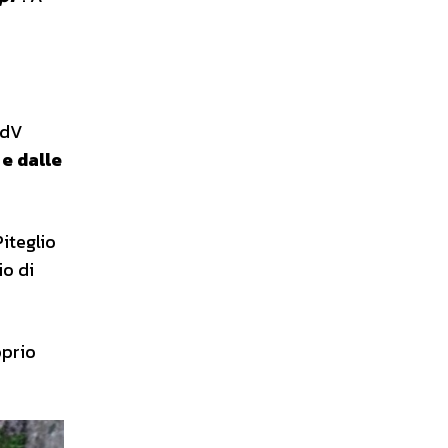
OdV
 e dalle
iteglio
io di
oprio