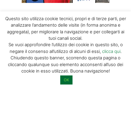
Gli itinerari
dell’Ecomuseo della
Eventi
Questo sito utilizza cookie tecnici, propri e di terze parti, per
analizzare l’andamento delle visite (in forma anonima e
Montagna Pistoiese
aggregata), per migliorare la navigazione e per collegarti ai
tuoi canali social.
NATURART
-
28 DICEMBRE 2016
AGOSTO, 2026
Se vuoi approfondire l’utilizzo dei cookie in questo sito, o
negare il consenso all’utilizzo di alcuni di essi,
clicca qui
.
Sei itinerari, distinti per colori, per conoscere le bellezze
della Montagna Pistoiese ITINERARIO DEL GHIACCIO -
Chiudendo questo banner, scorrendo questa pagina o
25
29
Azzurro Si estende da Le Piastre a Pracchia, lungo la...
cliccando qualunque suo elemento acconsenti all’uso dei
OTT
AGO
cookie in esso utilizzati. Buona navigazione!
SETTEMBRE QUARRATINO 2026
OK
23
26
AGO
SCOCCA L’ORA DEL GRANDE JAZZ
12
16