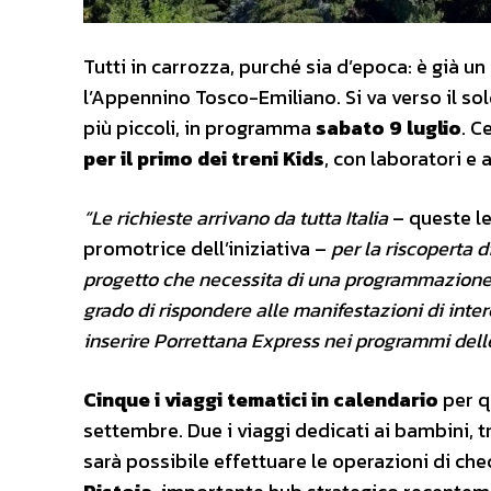
Tutti in carrozza, purché sia d’epoca: è già un 
l’Appennino Tosco-Emiliano. Si va verso il sol
più piccoli, in programma
sabato 9 luglio
. C
per il primo dei treni Kids
, con laboratori e 
“Le richieste arrivano da tutta Italia
– queste le
promotrice dell’iniziativa –
per la riscoperta d
progetto che necessita di una programmazione p
grado di rispondere alle manifestazioni di inter
inserire Porrettana Express nei programmi delle
Cinque i viaggi tematici in calendario
per qu
settembre. Due i viaggi dedicati ai bambini, t
sarà possibile effettuare le operazioni di chec