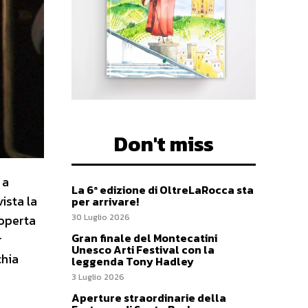
Don't miss
 a
La 6ª edizione di OltreLaRocca sta
ista la
per arrivare!
30 Luglio 2026
coperta
Gran finale del Montecatini
r
Unesco Arti Festival con la
chia
leggenda Tony Hadley
3 Luglio 2026
Aperture straordinarie della