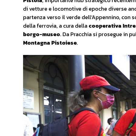
Pistoia
, importante hub strategico recentem
di vetture e locomotive di epoche diverse anco
partenza verso il verde dell’Appennino, con s
della ferrovia, a cura della
cooperativa Intre
borgo-museo
. Da Pracchia si prosegue in pul
Montagna Pistoiese
.