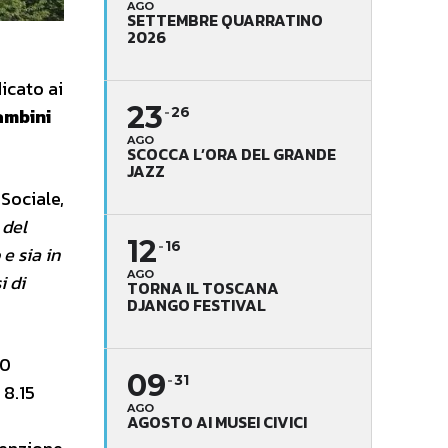
AGO
SETTEMBRE QUARRATINO
2026
dicato ai
23
ambini
26
AGO
SCOCCA L’ORA DEL GRANDE
JAZZ
Sociale,
 del
12
16
e sia in
AGO
i di
TORNA IL TOSCANA
DJANGO FESTIVAL
10
09
31
 8.15
AGO
AGOSTO AI MUSEI CIVICI