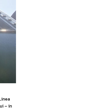
Linea
ui – in