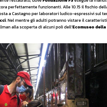
ente restaurato, dove
Fondazione FS
esegue la manut
ra perfettamente funzionanti. Alle 10.15 il fischio dell
osta a Castagno per laboratori ludico-espressivi sul t
cci
. Nel mentre gli adulti potranno vistare il caratterist
lman alla scoperta di alcuni poli dell’
Ecomuseo della