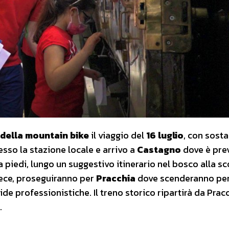
 della mountain bike
il viaggio del
16 luglio
, con sosta
esso la stazione locale e arrivo a
Castagno
dove è prev
a piedi, lungo un suggestivo itinerario nel bosco alla s
nvece, proseguiranno per
Pracchia
dove scenderanno pe
ide professionistiche. Il treno storico ripartirà da Prac
.