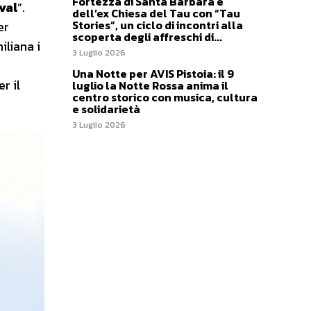
Fortezza di Santa Barbara e
val
”.
dell’ex Chiesa del Tau con “Tau
Stories”, un ciclo di incontri alla
er
scoperta degli affreschi di...
iliana i
3 Luglio 2026
Una Notte per AVIS Pistoia: il 9
r il
luglio la Notte Rossa anima il
centro storico con musica, cultura
e solidarietà
3 Luglio 2026