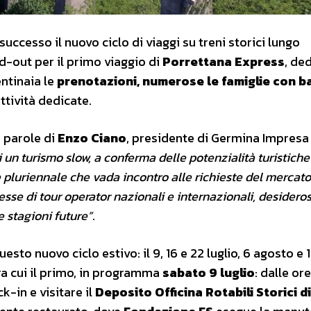
successo il nuovo ciclo di viaggi su treni storici lungo
d-out per il primo viaggio di
Porrettana Express
, de
entinaia le
prenotazioni, numerose le famiglie con b
attività dedicate.
 parole di
Enzo Ciano
, presidente di Germina Impresa 
i un turismo slow, a conferma delle potenzialità turistiche
luriennale che vada incontro alle richieste del mercato 
esse di tour operator nazionali e internazionali, desideros
 stagioni future”
.
esto nuovo ciclo estivo: il 9, 16 e 22 luglio, 6 agosto e 
ra cui il primo, in programma
sabato 9 luglio
: dalle ore
k-in e visitare il
Deposito Officina Rotabili Storici di