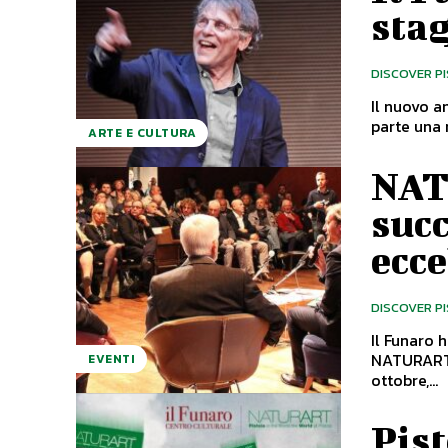
stag
DISCOVER P
Il nuovo anno 
parte una 
ARTE E CULTURA
NAT
succ
ecce
DISCOVER P
Il Funaro 
NATURART. All’interno di un Funaro gremito di gente, si è svolta
EVENTI
ottobre,...
Pist