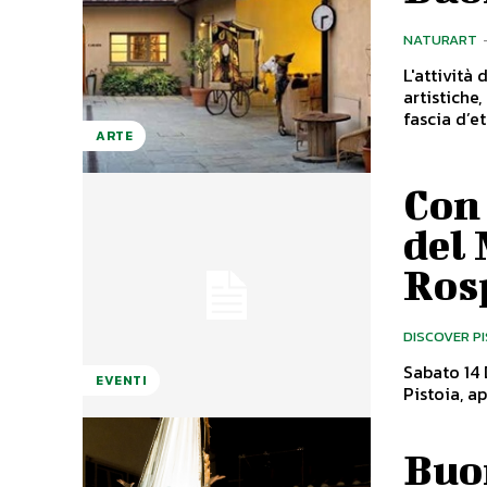
NATURART
L'attività 
artistiche
fascia d’età
ARTE
Con
del
Ros
DISCOVER P
Sabato 14 
EVENTI
Pistoia, a
Buo