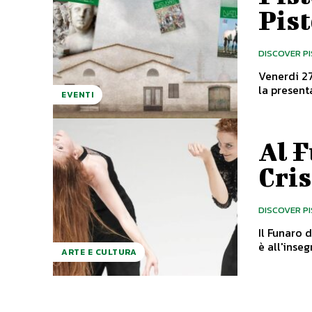
Pis
DISCOVER P
Venerdi 27 ott
la present
EVENTI
Al F
Cri
DISCOVER P
Il Funaro d
è all'inseg
ARTE E CULTURA