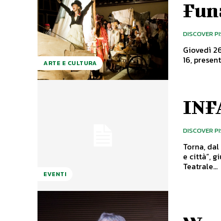
Fun
DISCOVER P
Giovedì 26
16, presen
ARTE E CULTURA
INF
DISCOVER P
Torna, dal
e città”, g
Teatrale...
EVENTI