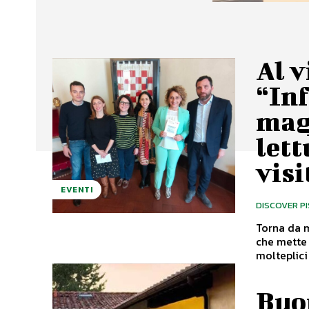
Al v
“Inf
mag
lett
visi
EVENTI
DISCOVER P
Torna da m
che mette 
molteplici 
Buo