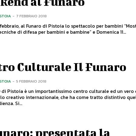
kend al Funaro
ISTOIA
-
7 FEBBRAIO 2018
febbraio, al Funaro di Pistoia lo spettacolo per bambini “Most
 tecniche di difesa per bambini e bambine” e Domenica 11...
ro Culturale Il Funaro
ISTOIA
-
5 FEBBRAIO 2018
di Pistoia è un importantissimo centro culturale ed un vero 
lo creativo internazionale, che ha come tratto distintivo que
dell’accoglienza. Si...
unaro: presentata la