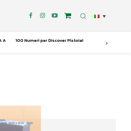
A A
100 Numeri per Discover Pistoia!