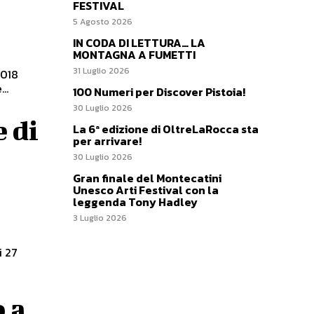
FESTIVAL
5 Agosto 2026
IN CODA DI LETTURA… LA
MONTAGNA A FUMETTI
31 Luglio 2026
..
100 Numeri per Discover Pistoia!
30 Luglio 2026
 di
La 6ª edizione di OltreLaRocca sta
per arrivare!
30 Luglio 2026
Gran finale del Montecatini
Unesco Arti Festival con la
leggenda Tony Hadley
3 Luglio 2026
 a