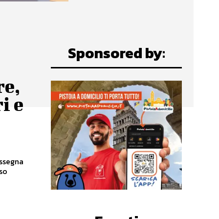
Sponsored by:
e,
i e
assegna
rso