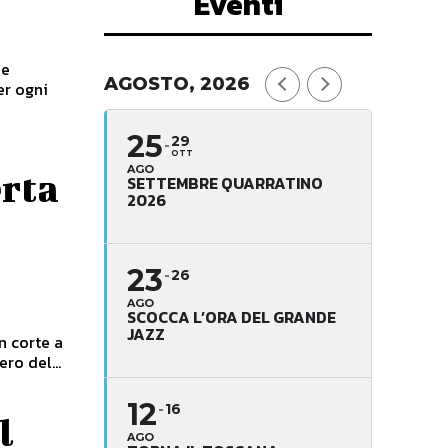
Eventi
ze
AGOSTO, 2026
er ogni
25
29
OTT
AGO
rta
SETTEMBRE QUARRATINO
2026
23
26
AGO
SCOCCA L’ORA DEL GRANDE
JAZZ
n corte a
ro del...
12
16
l
AGO