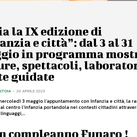
ia la IX edizione di
anzia e città”: dal 3 al 31
gio in programma mostr
ure, spettacoli, laborator
te guidate
ISTOIA
-
20 APRILE 2023
ercoledì 3 maggio l’appuntamento con Infanzia e città, la r
al centro l’infanzia portandola nei contesti cittadini attrave
linguaggi,...
n compleanno Funaro !