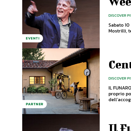
Wee
DISCOVER P
Sabato 10 
Mostrilli,
EVENTI
Cent
DISCOVER P
IL FUNARO 
proprio po
PARTNER
Il F