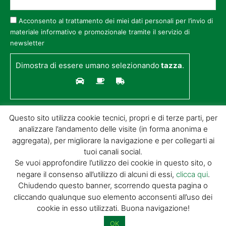
Acconsento al trattamento dei miei dati personali per l’invio di
materiale informativo e promozionale tramite il servizio di
newsletter
Dimostra di essere umano selezionando
tazza
.
Questo sito utilizza cookie tecnici, propri e di terze parti, per
analizzare l’andamento delle visite (in forma anonima e
aggregata), per migliorare la navigazione e per collegarti ai
tuoi canali social.
Se vuoi approfondire l’utilizzo dei cookie in questo sito, o
negare il consenso all’utilizzo di alcuni di essi,
clicca qui
.
© GIORGIO TESI EDITRICE S.R.L. | P.IVA
Chiudendo questo banner, scorrendo questa pagina o
01732650476 | VIA DI BADIA 14 – 51100 LOC.
cliccando qualunque suo elemento acconsenti all’uso dei
BOTTEGONE (PISTOIA) |
POWERED BY
ALLYMIND
cookie in esso utilizzati. Buona navigazione!
Privacy Policy
|
Cookie Policy
|
Condizioni
di vendita
|
Site Map
OK