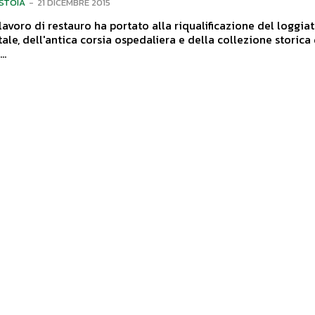
ISTOIA
-
21 DICEMBRE 2015
avoro di restauro ha portato alla riqualificazione del loggia
e, dell'antica corsia ospedaliera e della collezione storica d
chirurgici. ...