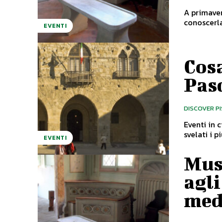
A primaver
EVENTI
Cosa
Pas
DISCOVER P
Eventi in 
EVENTI
Muse
agli
med