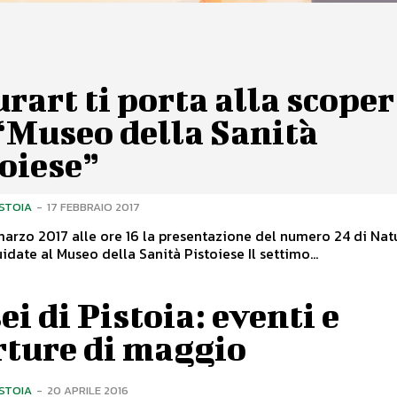
rart ti porta alla scoper
“Museo della Sanità
oiese”
ISTOIA
-
17 FEBBRAIO 2017
arzo 2017 alle ore 16 la presentazione del numero 24 di Nat
le visite guidate al Museo della Sanità Pistoiese Il settimo...
i di Pistoia: eventi e
rture di maggio
ISTOIA
-
20 APRILE 2016