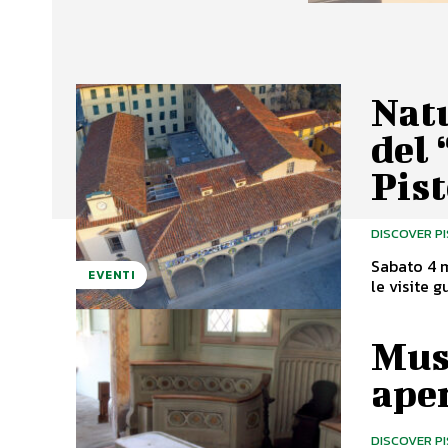
Natu
del 
Pist
DISCOVER P
Sabato 4 m
EVENTI
Muse
ape
DISCOVER P