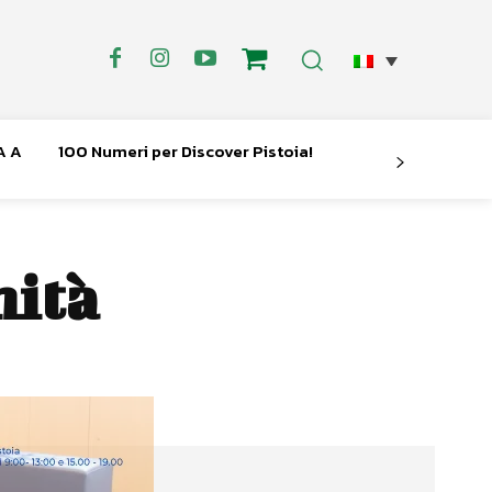
A A
100 Numeri per Discover Pistoia!
nità