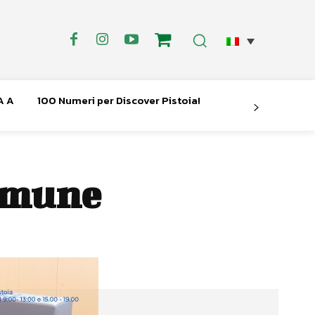
A A
100 Numeri per Discover Pistoia!
comune