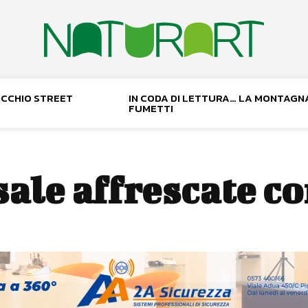
NOCCHIO STREET
IN CODA DI LETTURA… LA MONTAGN
FUMETTI
sale affrescate 