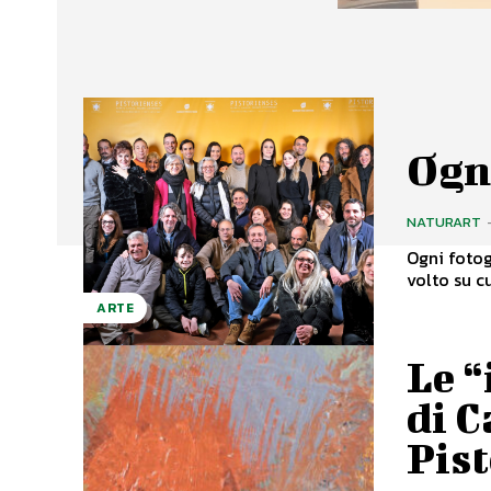
Ogni
NATURART
Ogni fotog
volto su cu
ARTE
Le 
di C
Pist