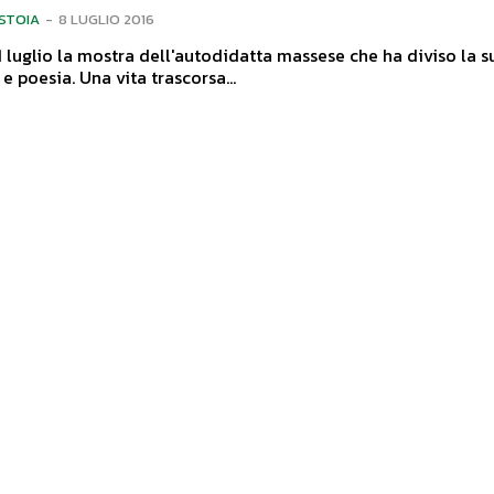
ISTOIA
-
8 LUGLIO 2016
31 luglio la mostra dell'autodidatta massese che ha diviso la s
fra pittura e poesia. Una vita trascorsa...