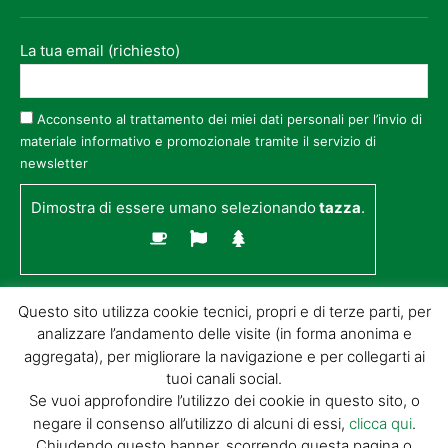
La tua email (richiesto)
Acconsento al trattamento dei miei dati personali per l’invio di
materiale informativo e promozionale tramite il servizio di
newsletter
Dimostra di essere umano selezionando
tazza
.
Questo sito utilizza cookie tecnici, propri e di terze parti, per
analizzare l’andamento delle visite (in forma anonima e
aggregata), per migliorare la navigazione e per collegarti ai
tuoi canali social.
Se vuoi approfondire l’utilizzo dei cookie in questo sito, o
negare il consenso all’utilizzo di alcuni di essi,
clicca qui
.
© GIORGIO TESI EDITRICE S.R.L. | P.IVA
Chiudendo questo banner, scorrendo questa pagina o