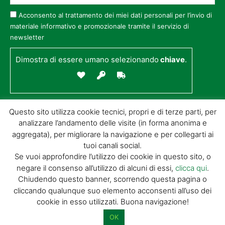
Acconsento al trattamento dei miei dati personali per l’invio di
materiale informativo e promozionale tramite il servizio di
newsletter
Dimostra di essere umano selezionando
chiave
.
Questo sito utilizza cookie tecnici, propri e di terze parti, per
analizzare l’andamento delle visite (in forma anonima e
aggregata), per migliorare la navigazione e per collegarti ai
tuoi canali social.
Se vuoi approfondire l’utilizzo dei cookie in questo sito, o
negare il consenso all’utilizzo di alcuni di essi,
clicca qui
.
© GIORGIO TESI EDITRICE S.R.L. | P.IVA
Chiudendo questo banner, scorrendo questa pagina o
01732650476 | VIA DI BADIA 14 – 51100 LOC.
cliccando qualunque suo elemento acconsenti all’uso dei
BOTTEGONE (PISTOIA) |
POWERED BY
ALLYMIND
cookie in esso utilizzati. Buona navigazione!
Privacy Policy
|
Cookie Policy
|
Condizioni
di vendita
|
Site Map
OK