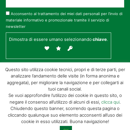
Acconsento al trattamento dei miei dati personali per l’invio di
materiale informativo e promozionale tramite il servizio di
newsletter
Dimostra di essere umano selezionando
chiave
.
Questo sito utilizza cookie tecnici, propri e di terze parti, per
analizzare l’andamento delle visite (in forma anonima e
aggregata), per migliorare la navigazione e per collegarti ai
tuoi canali social.
Se vuoi approfondire l’utilizzo dei cookie in questo sito, o
negare il consenso all’utilizzo di alcuni di essi,
clicca qui
.
© GIORGIO TESI EDITRICE S.R.L. | P.IVA
Chiudendo questo banner, scorrendo questa pagina o
01732650476 | VIA DI BADIA 14 – 51100 LOC.
cliccando qualunque suo elemento acconsenti all’uso dei
BOTTEGONE (PISTOIA) |
POWERED BY
ALLYMIND
cookie in esso utilizzati. Buona navigazione!
Privacy Policy
|
Cookie Policy
|
Condizioni