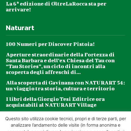
La 6ª edizione di OltreLaRocca sta per
arrivare!
Naturart
100 Numeri per Discover Pistoia!
Aperture straordinarie della Fortezza di
Santa Barbara e dell’ex Chiesa del Tau con
“Tau Stories”, un ciclo di incontri alla
scoperta degli affreschi di...
Alla scoperta di Gavinana con NATURART 54:
un viaggio tra storia, cultura e territorio
I libri della Giorgio Tesi Editrice ora
acquistabili al NATURART Village
Questo sito utilizza cookie tecnici, propri e di terze parti, per
Newsletter
analizzare l’andamento delle visite (in forma anonima e