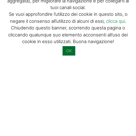
aggregata), per migliorare la navigazione e per collegarti ai
tuoi canali social.
La tua email (richiesto)
Se vuoi approfondire l’utilizzo dei cookie in questo sito, o
negare il consenso all’utilizzo di alcuni di essi,
clicca qui
.
Chiudendo questo banner, scorrendo questa pagina o
Acconsento al trattamento dei miei dati personali per l’invio di
cliccando qualunque suo elemento acconsenti all’uso dei
materiale informativo e promozionale tramite il servizio di
cookie in esso utilizzati. Buona navigazione!
newsletter
OK
Dimostra di essere umano selezionando
bandiera
.
© GIORGIO TESI EDITRICE S.R.L. | P.IVA
01732650476 | VIA DI BADIA 14 – 51100 LOC.