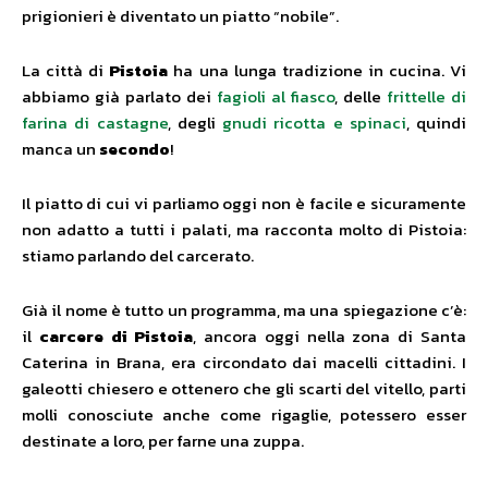
prigionieri è diventato un piatto “nobile”.
La città di
Pistoia
ha una lunga tradizione in cucina. Vi
abbiamo già parlato dei
fagioli al fiasco
, delle
frittelle di
farina di castagne
, degli
gnudi ricotta e spinaci
, quindi
manca un
secondo
!
Il piatto di cui vi parliamo oggi non è facile e sicuramente
non adatto a tutti i palati, ma racconta molto di Pistoia:
stiamo parlando del carcerato.
Già il nome è tutto un programma, ma una spiegazione c’è:
il
carcere di Pistoia
, ancora oggi nella zona di Santa
Caterina in Brana, era circondato dai macelli cittadini. I
galeotti chiesero e ottenero che gli scarti del vitello, parti
molli conosciute anche come rigaglie, potessero esser
destinate a loro, per farne una zuppa.