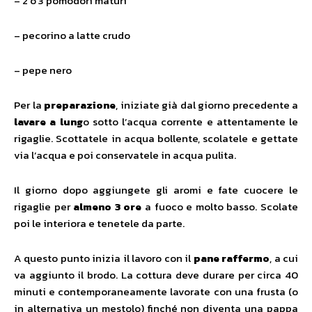
– 2 o 3 pomodori maturi
– pecorino a latte crudo
– pepe nero
Per la
preparazione
, iniziate già dal giorno precedente a
lavare a lung
o sotto l’acqua corrente e attentamente le
rigaglie. Scottatele in acqua bollente, scolatele e gettate
via l’acqua e poi conservatele in acqua pulita.
Il giorno dopo aggiungete gli aromi e fate cuocere le
rigaglie per
almeno 3 ore
a fuoco e molto basso. Scolate
poi le interiora e tenetele da parte.
A questo punto inizia il lavoro con il
pane raffermo
, a cui
va aggiunto il brodo. La cottura deve durare per circa 40
minuti e contemporaneamente lavorate con una frusta (o
in alternativa un mestolo) finché non diventa una pappa