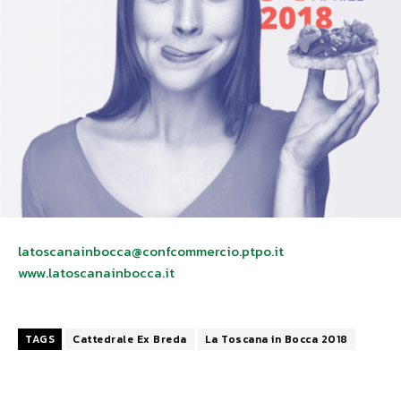
latoscanainbocca@confcommercio.ptpo.it
www.latoscanainbocca.it
TAGS
Cattedrale Ex Breda
La Toscana in Bocca 2018