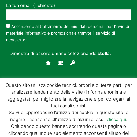
La tua email (richiesto)
Acconsento al trattamento dei miei dati personali per l’invio di
materiale informativo e promozionale tramite il servizio di
newsletter
Dimostra di essere umano selezionando
stella
.
Questo sito utilizza cookie tecnici, propri e di terze parti, per
analizzare l’andamento delle visite (in forma anonima e
aggregata), per migliorare la navigazione e per collegarti ai
tuoi canali social.
Se vuoi approfondire l’utilizzo dei cookie in questo sito, o
negare il consenso all’utilizzo di alcuni di essi,
clicca qui
.
© GIORGIO TESI EDITRICE S.R.L. | P.IVA
Chiudendo questo banner, scorrendo questa pagina o
01732650476 | VIA DI BADIA 14 – 51100 LOC.
cliccando qualunque suo elemento acconsenti all’uso dei
BOTTEGONE (PISTOIA) |
POWERED BY