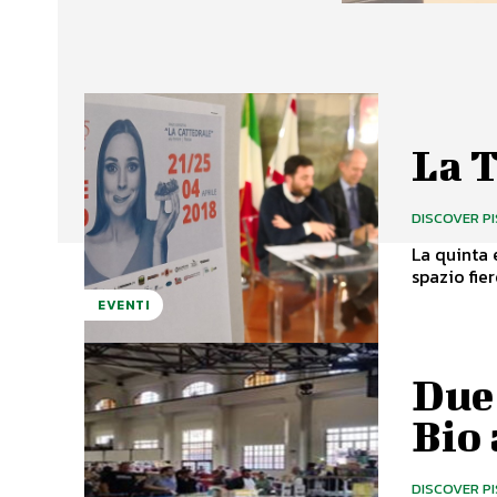
La T
DISCOVER P
La quinta 
EVENTI
Due 
Bio 
DISCOVER P