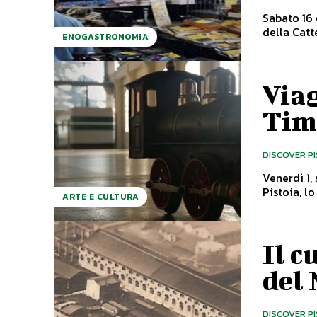
Sabato 16 
ENOGASTRONOMIA
Viag
Tim
DISCOVER P
Venerdì 1,
ARTE E CULTURA
Il c
del 
DISCOVER P