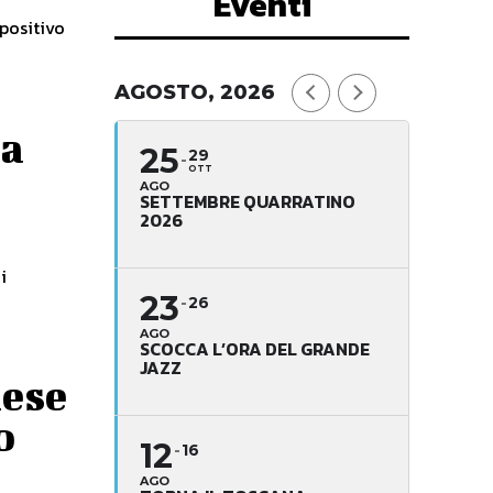
Eventi
spositivo
AGOSTO, 2026
ia
25
29
OTT
AGO
SETTEMBRE QUARRATINO
2026
i
23
26
AGO
SCOCCA L’ORA DEL GRANDE
JAZZ
iese
o
12
16
AGO