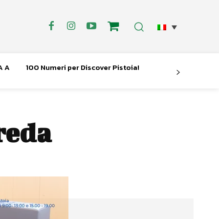
A A
100 Numeri per Discover Pistoia!
reda