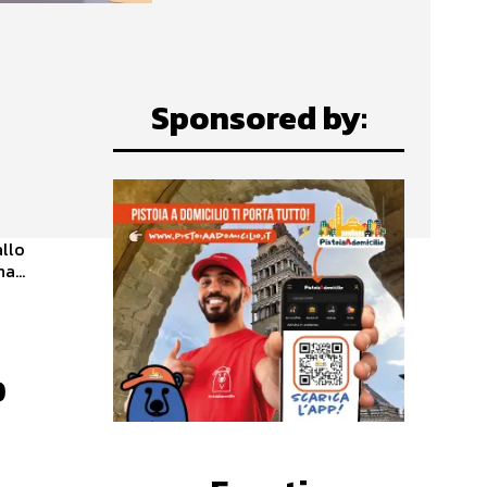
Sponsored by:
allo
cucina...
o