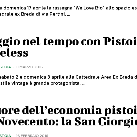
e domenica 17 aprile la rassegna "We Love Bio" allo spazio e
della Cattedrale ex Breda di via Pertini. ...
gio nel tempo con Pisto
eless
ISTOIA
-
11 MARZO 2016
 sabato 2 e domenica 3 aprile alla Cattedrale Area Ex Breda d
Pistoia, lo stile vintage è grande protagonista. ...
uore dell’economia pisto
Novecento: la San Giorgi
ISTOIA
-
16 FEBBRAIO 2016