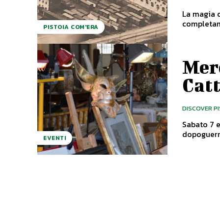
La magia d
PISTOIA COM'ERA
Merc
Catt
DISCOVER P
Sabato 7 e
EVENTI